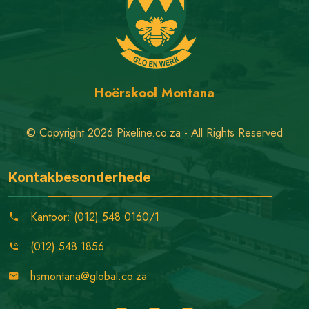
Hoërskool Montana
© Copyright 2026 Pixeline.co.za - All Rights Reserved
Kontakbesonderhede
Kantoor: (012) 548 0160/1
(012) 548 1856
hsmontana@global.co.za