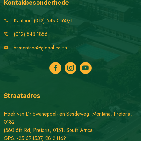
Kontakbesonderhede
Kantoor: (012) 548 0160/1
(012) 548 1856
hsmontana@global.co.za
Straatadres
Hoek van Dr Swanepoel- en Sesdeweg, Montana, Pretoria,
0182
(560 6th Rd, Pretoria, 0151, South Africa)
GPS: -25.674537, 28.24169