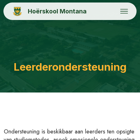
Hoërskool Montana
Leerderondersteuning
Ondersteuning is beskikbaar aan leerders ten opsigte
van studiemetodes, asook emosionele ondersteuning