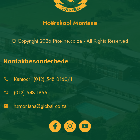
Hoërskool Montana
© Copyright 2026 Pixeline.co.za - All Rights Reserved
Kontakbesonderhede
Kantoor: (012) 548 0160/1
(012) 548 1856
hsmontana@global.co.za