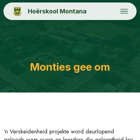
Hoërskool Montana
Monties gee om
‘n Verskeidenheid projekte word deurlopend
geloods waar ouers en leerders die geleentheid kry