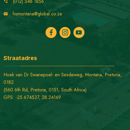
(012) 548 1856
hsmontana@global.co.za
Straatadres
Hoek van Dr Swanepoel- en Sesdeweg, Montana, Pretoria,
0182
(560 6th Rd, Pretoria, 0151, South Africa)
GPS: -25.674537, 28.24169