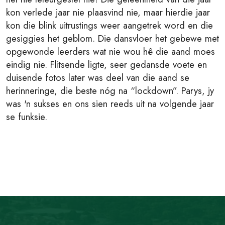
kon verlede jaar nie plaasvind nie, maar hierdie jaar
kon die blink uitrustings weer aangetrek word en die
gesiggies het geblom. Die dansvloer het gebewe met
opgewonde leerders wat nie wou hê die aand moes
eindig nie. Flitsende ligte, seer gedansde voete en
duisende fotos later was deel van die aand se
herinneringe, die beste nóg na “lockdown”. Parys, jy
was 'n sukses en ons sien reeds uit na volgende jaar
se funksie.