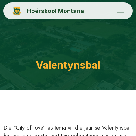
Hoërskool Montana
Valentynsbal
Die “City of love” as tema vir die jaar se Valentynsbal
het nie teleurgestel nie! Die geleentheid van die jaar